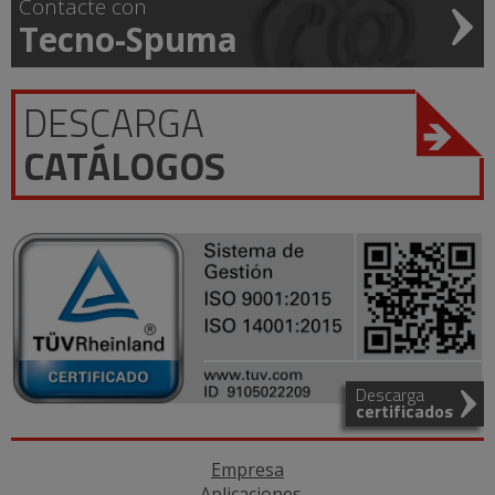
Contacte con
Tecno-Spuma
DESCARGA
CATÁLOGOS
Descarga
certificados
Empresa
Aplicaciones