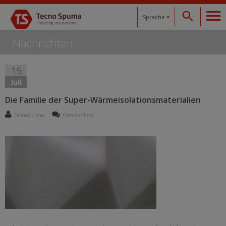
Sprache
Nachrichten
Español
15
Català
Juli
English
Die Familie der Super-Wärmeisolationsmaterialien
TecnoSpuma
Commentare
Français
Deutsch