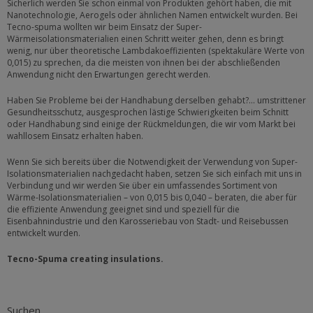
Sicherlich werden Sie schon einmal von Produkten gehört haben, die mit
Nanotechnologie, Aerogels oder ähnlichen Namen entwickelt wurden. Bei
Tecno-spuma wollten wir beim Einsatz der Super-
Wärmeisolationsmaterialien einen Schritt weiter gehen, denn es bringt
wenig, nur über theoretische Lambdakoeffizienten (spektakuläre Werte von
0,015) zu sprechen, da die meisten von ihnen bei der abschließenden
Anwendung nicht den Erwartungen gerecht werden.
Haben Sie Probleme bei der Handhabung derselben gehabt?… umstrittener
Gesundheitsschutz, ausgesprochen lästige Schwierigkeiten beim Schnitt
oder Handhabung sind einige der Rückmeldungen, die wir vom Markt bei
wahllosem Einsatz erhalten haben.
Wenn Sie sich bereits über die Notwendigkeit der Verwendung von Super-
Isolationsmaterialien nachgedacht haben, setzen Sie sich einfach mit uns in
Verbindung und wir werden Sie über ein umfassendes Sortiment von
Wärme-Isolationsmaterialien – von 0,015 bis 0,040 – beraten, die aber für
die effiziente Anwendung geeignet sind und speziell für die
Eisenbahnindustrie und den Karosseriebau von Stadt- und Reisebussen
entwickelt wurden.
Tecno-Spuma creating insulations.
Suchen