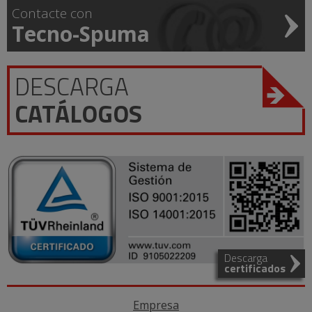
Contacte con
Tecno-Spuma
DESCARGA
CATÁLOGOS
Descarga
certificados
Empresa