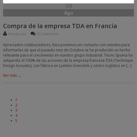
09
Ago
Compra de la empresa TDA en Francia
TecnoSpuma
10 Comentarios
Apreciados colaboradores, Nos ponemos en contacto con ustedes para
informarles de que el pasado mes de Octubre se ha producido un hecho
relevante para el crecimiento en nuestro grupo Industrial. Tecno Spuma ha
adquirido el 100% de las acciones de la empresa francesa TDA (Technique
Design Acoustic), con fábrica en Lumbin-Grenoble y centro logístico en […]
leer más →
1
2
3
4
5