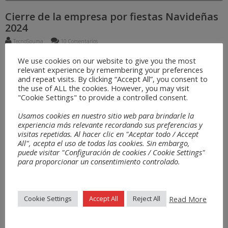
Cierre de la empresa por fiestas Navideñas
2024
TecnoSpuma
10 Comentarios
Tecno Spuma cerrará por las fiestas Navideñas desde el sábado 21 de
We use cookies on our website to give you the most
diciembre de 2024 hasta el miércoles 1 de enero de 2025. Ha sido un año
relevant experience by remembering your preferences
muy activo. Aparte del cambio de anagrama, la integración de TDAcoustic,
and repeat visits. By clicking “Accept All”, you consent to
ha sido un paso estratégico significativo. Esta incorporación nos permitirá
the use of ALL the cookies. However, you may visit
ampliar oferta de productos, especialmente en el […]
"Cookie Settings" to provide a controlled consent.
leer más →
Usamos cookies en nuestro sitio web para brindarle la
experiencia más relevante recordando sus preferencias y
visitas repetidas. Al hacer clic en "Aceptar todo / Accept
All", acepta el uso de todas las cookies. Sin embargo,
puede visitar "Configuración de cookies / Cookie Settings"
para proporcionar un consentimiento controlado.
Read More
Cookie Settings
Accept All
Reject All