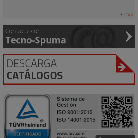
+ info
Contacte con
Tecno-Spuma
DESCARGA
CATÁLOGOS