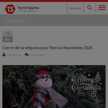
Idioma
Noticias
Español
18
Català
Dic
English
Cierre de la empresa por fiestas Navideñas 2025
TecnoSpuma
Comentarios
Français
Deutsch