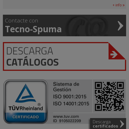
+ info
Contacte con
Tecno-Spuma
DESCARGA
CATÁLOGOS
Descarga
certificados