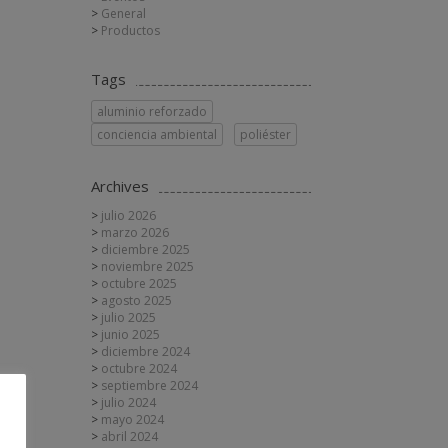
General
Productos
Tags
aluminio reforzado
conciencia ambiental
poliéster
Archives
julio 2026
marzo 2026
diciembre 2025
noviembre 2025
octubre 2025
agosto 2025
julio 2025
junio 2025
diciembre 2024
octubre 2024
septiembre 2024
julio 2024
mayo 2024
abril 2024