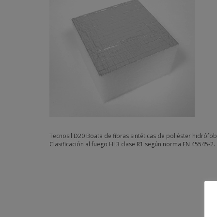
Tecnosil D20 Boata de fibras sintéticas de poliéster hidrófo
Clasificación al fuego HL3 clase R1 según norma EN 45545-2.