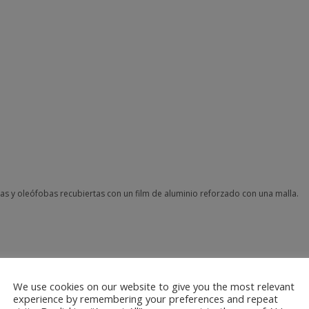
bas y oleófobas recubiertas con un film de aluminio reforzado con una malla.
We use cookies on our website to give you the most relevant
experience by remembering your preferences and repeat