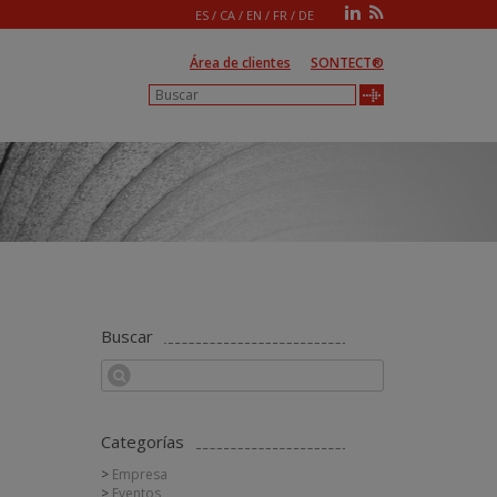
ES
/
CA
/
EN
/
FR
/
DE
Área de clientes
SONTECT®
Buscar
Categorías
Empresa
Eventos