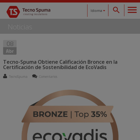
Idioma
Noticias
Español
08
Català
Abr
English
Tecno-Spuma Obtiene Calificación Bronce en la
Certificación de Sostenibilidad de EcoVadis
Français
TecnoSpuma
Comentarios
Deutsch