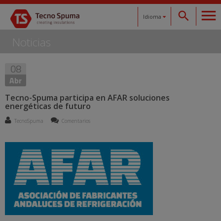
Idioma
Noticias
Español
08
Català
Abr
English
Tecno-Spuma participa en AFAR soluciones
energéticas de futuro
Français
TecnoSpuma
Comentarios
Deutsch